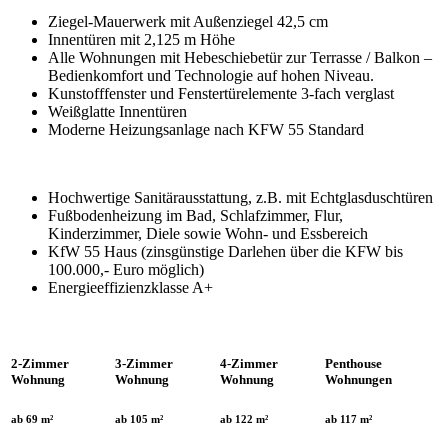
Ziegel-Mauerwerk mit Außenziegel 42,5 cm
Innentüren mit 2,125 m Höhe
Alle Wohnungen mit Hebeschiebetür zur Terrasse / Balkon –
Bedienkomfort und Technologie auf hohen Niveau.
Kunstofffenster und Fenstertürelemente 3-fach verglast
Weißglatte Innentüren
Moderne Heizungsanlage nach KFW 55 Standard
Hochwertige Sanitärausstattung, z.B. mit Echtglasduschtüren
Fußbodenheizung im Bad, Schlafzimmer, Flur,
Kinderzimmer, Diele sowie Wohn- und Essbereich
KfW 55 Haus (zinsgünstige Darlehen über die KFW bis
100.000,- Euro möglich)
Energieeffizienzklasse A+
2-Zimmer
3-Zimmer
4-Zimmer
Penthouse
Wohnung
Wohnung
Wohnung
Wohnungen
ab 69 m²
ab 105 m²
ab 122 m²
ab 117 m²