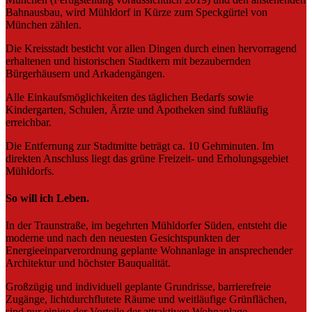
Bahnausbau, wird Mühldorf in Kürze zum Speckgürtel von
München zählen.
Die Kreisstadt besticht vor allen Dingen durch einen hervorragend
erhaltenen und historischen Stadtkern mit bezaubernden
Bürgerhäusern und Arkadengängen.
Alle Einkaufsmöglichkeiten des täglichen Bedarfs sowie
Kindergarten, Schulen, Ärzte und Apotheken sind fußläufig
erreichbar.
Die Entfernung zur Stadtmitte beträgt ca. 10 Gehminuten. Im
direkten Anschluss liegt das grüne Freizeit- und Erholungsgebiet
Mühldorfs.
So will ich Leben.
In der Traunstraße, im begehrten Mühldorfer Süden, entsteht die
moderne und nach den neuesten Gesichtspunkten der
Energieeinparverordnung geplante Wohnanlage in ansprechender
Architektur und höchster Bauqualität.
Großzügig und individuell geplante Grundrisse, barrierefreie
Zugänge, lichtdurchflutete Räume und weitläufige Grünflächen,
sind nur einige der Vorteile der attraktiven Wohnanlage.